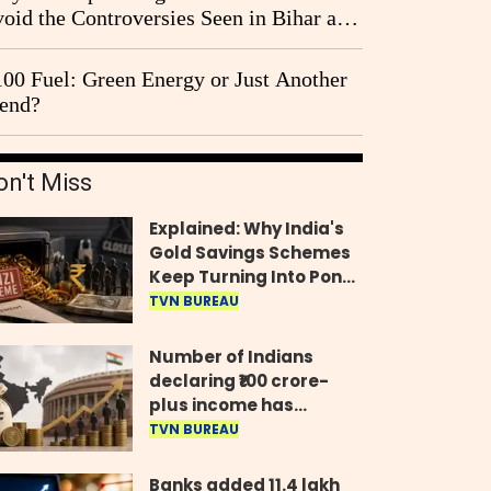
oid the Controversies Seen in Bihar and
st Bengal?
00 Fuel: Green Energy or Just Another
end?
on't Miss
Explained: Why India's
Gold Savings Schemes
Keep Turning Into Ponzi
Frauds
TVN BUREAU
Number of Indians
declaring ₹100 crore-
plus income has
quadrupled in five
TVN BUREAU
years, govt tells
Parliament
Banks added 11.4 lakh