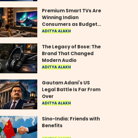
Industry
Premium Smart TVs Are
Winning Indian
Consumers as Budget
Models Lose Their Shine
ADITYA ALAKH
The Legacy of Bose: The
Brand That Changed
Modern Audio
ADITYA ALAKH
Gautam Adani's US
Legal Battle Is Far From
Over
ADITYA ALAKH
Sino-India: Friends with
Benefits