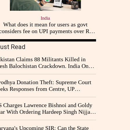
India
What does it mean for users as govt
considers fee on UPI payments over Rs
2,000
ust Read
kistan Claims 88 Militants Killed in
esh Balochistan Crackdown. India Once
ain Drawn Into the Narrative
odhya Donation Theft: Supreme Court
eks Responses from Centre, UP
vernment and Ram Temple Trust on
I Probe Pleas
 Charges Lawrence Bishnoi and Goldy
ar With Ordering Hardeep Singh Nijjar's
23 Killing in Canada
ryana's Upcoming SIR: Can the State