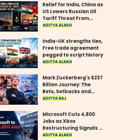
Relief for India, China as
US Lowers Russian Oil
Tariff Threat From
500% to 100%
ADITYA ALAKH
India-UK strengths ties,
Free trade agreement
pegged to script history
ADITYA ALAKH
Mark Zuckerberg's $237
Billion Journey: The
Bets, Setbacks and
Comeback Behind His
ADITYA RAJ
Rise
Microsoft Cuts 4,800
Jobs as Xbox
Restructuring Signals a
New Era for the Gaming
ADITYA ALAKH