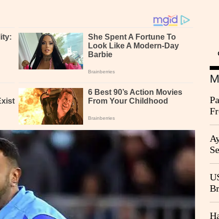
M
Pa
Fr
Ag
Ay
Se
Go
CB
US
Br
20
Ha