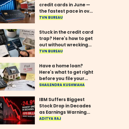
credit cards in June —
the fastest pace in over
two years
TVN BUREAU
Stuck in the credit card
trap? Here's how to get
out without wrecking
your credit score
TVN BUREAU
Have a home loan?
Here's what to get right
before you file your
return
SHAILENDRA KUSHWAHA
IBM Suffers Biggest
Stock Drop in Decades
as Earnings Warning
Wipes Out $70 Billion
ADITYA RAJ