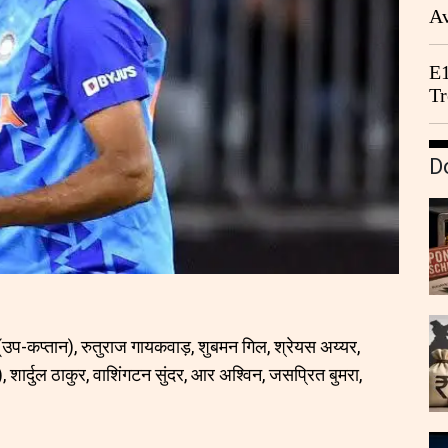
Av
We
E1
Tr
D
उप-कप्तान), रुतुराज गायकवाड़, शुबमन गिल, श्रेयस अय्यर,
 शार्दुल ठाकुर, वाशिंगटन सुंदर, आर अश्विन, जसप्रित बुमरा,