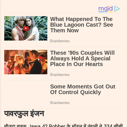
पावरफुल इंजन
मौजूदा बाइक Jawa 42 Bobber के मॉडल में कंपनी ने 334 सीसी