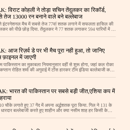
: विराट कोहली ने तोड़ा सचिन तेंदुलकर का रिकॉर्ड,
े तेज 13000 रन बनाने वाले बने बल्लेबाज
े इंटरनेशनल मैच में सबसे तेज 77वां शतक लगाने में सफलता हासिल की
लकर को पीछे छोड़ दिया. तेंदुलकर ने 77 शतक लगाकर 594 पारियों में पूरे
हली ने 561 पारियों में पूर
: आज रिज़र्व डे पर भी मैच पूरा नही हुआ, तो जानिए
 फ़ाइनल में जाएगी
पाकिस्‍तान का मुकाबला नियमानुसार वहीं से शुरू होगा, जहां कल रोका
ं कप्तान रोहित शर्मा की अगुवाई में टॉस हारकर टीम इंडिया बल्‍लेबाजी करने
.1 ओवर में 2 विकेट गंव
: भारत की पाकिस्तान पर सबसे बड़ी जीत,एशिया कप में
 हराया
0 चौके लगाते हुए 37 गेंद में अपना अर्द्धशतक पूरा किया. गिल ने 131 के
से धारदार बल्लेबाजी करते हुए शाहीन और क्या नसीम शाह हर किसी के
ाई. इस दौरान शुभमन गिल ने 8