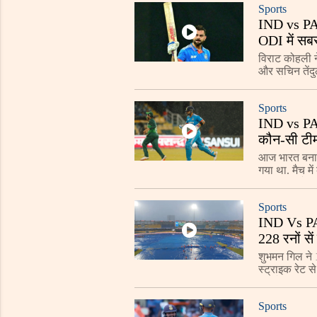
Sports
IND vs PAK
ODI में सबस
विराट कोहली न
और सचिन तेंदु
किए थे जबकि को
Sports
IND vs PAK
कौन-सी टीम
आज भारत बनाम 
गया था. मैच मे
उतरी थी और 24
Sports
IND Vs PAK
228 रनों सें
शुभमन गिल ने 1
स्ट्राइक रेट 
सामने धूल उड़
Sports