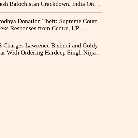
esh Balochistan Crackdown. India Once
ain Drawn Into the Narrative
odhya Donation Theft: Supreme Court
eks Responses from Centre, UP
vernment and Ram Temple Trust on
I Probe Pleas
 Charges Lawrence Bishnoi and Goldy
ar With Ordering Hardeep Singh Nijjar's
23 Killing in Canada