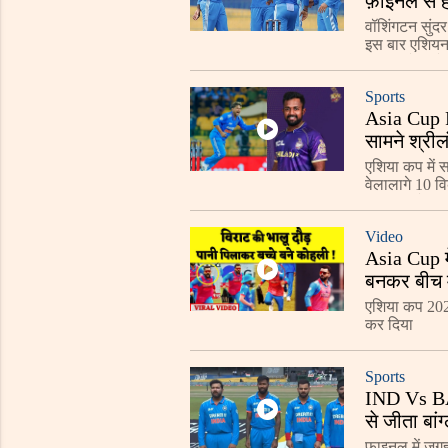
फ़ाइनल से ह
वॉशिंगटन सुंदर
इस बार एशियन ग
एशियन गेम्स मे
Sports
Asia Cup F
सामने श्रील
एशिया कप में स
वेलालागे 10 वि
श्रीलंका के स्
Video
Asia Cup म
बनकर बीच म
एशिया कप 2023
कर दिया
Sports
IND Vs BAN
से जीता बां
फाइनल में जगह 