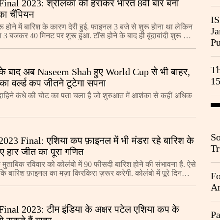
inal 2023: श्रीलंका को हराकर भारत 8वीं बार बना
ा चैंपियन
IS
 होने में बारिश के कारण देरी हुई. फाइनल 3 बजे से शुरू होना था लेकिन
Ja
3 बजकर 40 मिनट पर शुरू हुआ. टॉस होने के बाद ही बूंदाबांदी शुरू हो
Pu
तेज हो गई. दोनों टीमों
Th
के बाद अब Naseem Shah हुए World Cup से भी बाहर,
15
ा वर्ल्ड कप जीतने टूटेगा सपना
ाहिने कंधे की चोट का पता चला है जो शुरुआत में आशंका से कहीं अधिक
So
023 Final: एशिया कप फ़ाइनल में भी मंडरा रहे बारिश के
Tr
ए हार जीत का पूरा गणित
Da
मुताबिक रविवार को कोलंबो में 90 फीसदी बार‍िश होने की संभावना है. ऐसे
ं कि बारिश फ़ाइनल का मज़ा किरकिरा ज़रूर करेगी. कोलंबो में पूरे दिन
Fo
े. सुबह के समय यहां हल्की
An
inal 2023: टीम इंडिया के अक्षर पटेल एशिया कप के
Pa