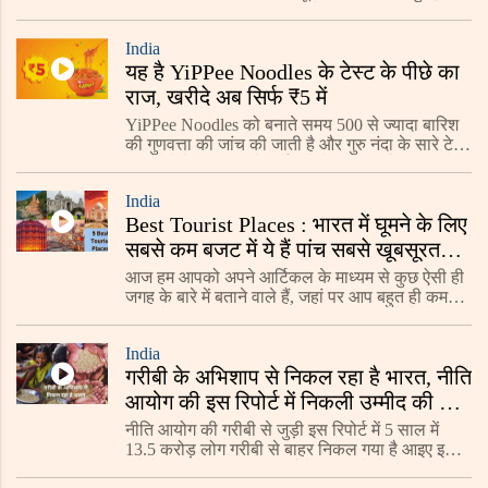
बीच व्यापार का भी अंतिम चरण है। साथी उम्मीद है कि यह
काम भी इसी वित्तीय वर्ष में पूरा हो जाएगा इस
India
यह है YiPPee Noodles के टेस्ट के पीछे का
राज, खरीदे अब सिर्फ ₹5 में
YiPPee Noodles को बनाते समय 500 से ज्यादा बारिश
की गुणवत्ता की जांच की जाती है और गुरु नंदा के सारे टेस्ट
पास होने के बाद ही इसे मार्केट में भेजा जाता है ताकि इसे
अत्याधुनिक तकनीक और बेहतरीन सुविधाओं
India
Best Tourist Places : भारत में घूमने के लिए
सबसे कम बजट में ये हैं पांच सबसे खूबसूरत
जगह
आज हम आपको अपने आर्टिकल के माध्यम से कुछ ऐसी ही
जगह के बारे में बताने वाले हैं, जहां पर आप बहुत ही कम
बजट में अच्छी-अच्छी जगह का लुफ्त उठा सकते हैं तो आइए
आपको इसके बारे में बताते हैं।
India
गरीबी के अभिशाप से निकल रहा है भारत, नीति
आयोग की इस रिपोर्ट में निकली उम्मीद की नई
राह
नीति आयोग की गरीबी से जुड़ी इस रिपोर्ट में 5 साल में
13.5 करोड़ लोग गरीबी से बाहर निकल गया है आइए इसके
बारे में आपको पूरी जानकारी देते हुए बताते हैं।