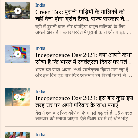
सांस्कृतिक कार्यक्रम भी आयोजित किये जाते
India
Green Tax: पुरानी गाड़ियों के मालिकों को
नहीं देना होगा ग्रीन टैक्स, राज्य सरकार ने
किया बड़ा ऐलान
यूपी में पुरानी कार और दोपहिया वाहन मालिकों के लिए
अच्छी खबर है। उत्तर प्रदेश में पुरानी कारों और बाइक के
दोबारा रजिस्ट्रेशन पर ग्रीन टैक्स नहीं लगेगा।
India
Independence Day 2021: क्या आपने कभी
सोचा है कि भारत में स्वतंत्रता दिवस पर पतंग
उड़ाने की परंपरा क्यों है? जरुरी
भारत इस साल अपना 75वां स्वतंत्रता दिवस मना रहा है
और इस दिन एक बार फिर आसमान रंग-बिरंगी पतंगों से भर
जाएगा। विभिन्न त्योहारों के दौरान पतंग उड़ाने की परंपरा
भारतीय संस्कृति का अभिन्न अंग रही है,
India
Independence Day 2023: इस बार कुछ इस
तरह घर पर अपने परिवार के साथ मनाएं
आजादी का जश्न
देश में एक बार फिर कोरोना के मामले बढ़ रहे हैं. 15 अगस्त
सोमवार को मनाया जाएगा. ऐसे मेंआप घर में रहे और भीड़-
भाड़ वाली जगहों पर जाने से बचें. क्युकी आगरा आप घर में
है तोआप घर पर रहकर भी आजादी का जश्न
India