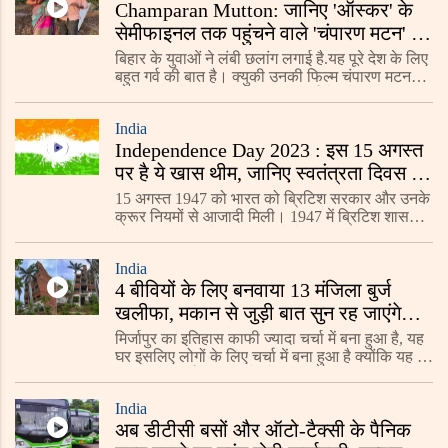
Champaran Mutton: जानिए 'ऑस्कर' के
सेमीफाइनल तक पहुंचने वाले 'चंपारण मटन' की
कहानी
बिहार के युवाओं ने लंबी छलांग लगाई है.यह पूरे देश के लिए
बहुत गर्व की बात है। क्युकी उनकी फिल्म चंपारण मटन
ऑस्कर के सेमीफाइनल में भी पहुंच गई है. और अमेरिका,
फ़्रांस और ऑस्ट्रिया जैसे देशों की फ़िल्म
India
Independence Day 2023 : इस 15 अगस्त
पर है ये खास थीम, जानिए स्वतंत्रता दिवस का
महत्व और इतिहास
15 अगस्त 1947 को भारत को ब्रिटिश सरकार और उनके
क्रूर नियमों से आजादी मिली। 1947 में ब्रिटिश शासन से
देश की आजादी को चिह्नित करने के लिए हर साल 15
अगस्त को भारतीय स्वतंत्रता दिवस के रूप में मनाया जाता
India
4 बीवियों के लिए बनवाया 13 मंजिला बुर्ज
खलीफा, मकान से जुड़ी बात सुन रह जाएंगे
हैरान
मिर्जापुर का इतिहास काफी ज्यादा चर्चा में बना हुआ है, यह
घर इसलिए लोगों के लिए चर्चा में बना हुआ है क्योंकि यह घर
13 मंजिला बुर्ज खलीफा है और इतना ही नहीं इस घर से
जुड़ी हुई सारी ऐसी बातें हैं
India
अब डीटीसी बसों और ऑटो-टैक्सी के पैनिक