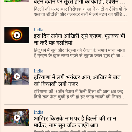
बटन दबाने पर तुरंत होगी कार्यवाही, एक्शन में
आई सरकार
दिल्ली की भ्रष्टाचार निरोधक शाखा ने आटो व टैक्सियों के
अलावा डीटीसी और क्लस्टर बसों में लगे बटन का ऑडिट
किया तो पूरे सिस्टम में कई अनियमितताएं मिली इतना ही
नहीं ऑडिट की बात आई रिपोर्ट में दावा किया ज
India
इस दिन लगेगा आखिरी सूर्य ग्रहण, भूलकर भी
ना करें यह गलतियां
हिंदू धर्म में सूर्य और चंद्रमा को देवता के समान माना जाता
है ग्रहण के कुछ समय पहले से सूतक काल शुरू हो जाता
है, और इस दौरान कुछ काम को करने की मनाही होती है
ऐसे में साल का आखिरी सूर्य ग्रहण कब लगेगा
India
हरियाणा में लगी भयंकर आग, आखिर में बात
को किसकी लगी नजर
हरियाणा की 9 और मेवात में फैली हिंसा की आग अब कई
दिनों तक फैल चुकी है जी हां हर जगह खाकी की निगरानी
बढ़ा दी गई है, बता दे की धार्मिक सौहार्द्र वाले देश की
अस्मिता से खिलवाड़ कर रहा है धार्मिक भावना भ
India
आखिर किसके नाम पर है दिल्ली की खान
मार्केट, नाम सुन चौंक जाएंगे आप