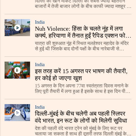
दिल्ली की खान मार्केट दिल्ली की सबसे ज्यादा बेहतरीन
बाजारों में तेजी बाजार लोगों के बीच काफी ज्यादा मशहूर है,
इसके साथ ही याद शॉपिंग करने और लगी स्थानों पर उंगली
उठाने के लिए लोग दूर-दूर से आते हैं
India
Nuh Violence: हिंसा के चलते नूंह में लगा
कर्फ्य, हरियाणा में तैनात हुईं रैपिड एक्शन फोर्स
की 20 कंपनियां
यात्रा की शुरुआत नूंह में स्थित मलहेश्वर महादेव के मंदिर
से हुई थी जिसके बाद दोनों पक्षों के बीच नारेबाजी से
शुरुआत हुई और इसके बाद पथराव होने लगा.
India
इस तरह करें 15 अगस्त पर भाषण की तैयारी,
हर कोई हो जाएगा खुश
15 अगस्त के दिन अपना 77वा स्वतंत्रता दिवस मनाने के
लिए पूरी तैयारी में लगा हुआ है इसके साथ हे इस दिन पीएम
मोदी देशवासियों को संबोधित भी करेंगे। वही स्कूल
कॉलेजों सहित देशभर में कार्यक्रम भी आयोजित कि
India
दिल्ली-मुंबई के बीच चलेगी अब पहली स्लिपर
वंदे भारत, इन रूट के लोगों को मिलेगी सुविधा
देश की पहली वंदे भारत ट्रेन को मुंबई के लिए रूट पर
चलाया जा सकता है साथ ही दूसरी तरफ दिल्ली मुंबई के